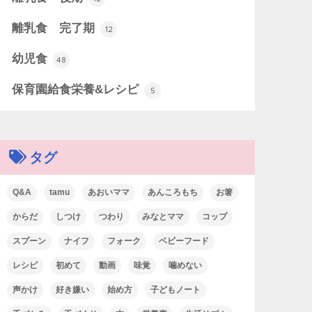
離乳食 完了期
12
幼児食
48
保育園給食栄養&レシピ
5
タグ
Q&A
tamu
あおいママ
あんころもち
お箸
からだ
しつけ
つわり
みなとママ
コップ
スプーン
ナイフ
フォーク
ベビーフード
レシピ
初めて
動画
味覚
噛めない
声かけ
好き嫌い
始め方
子どもノート