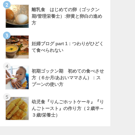
2
離乳食 はじめての卵（ゴックン
期/管理栄養士）:卵黄と卵白の進め
方
3
妊婦ブログ part 1：つわりがひどく
て食べられない
4
初期ゴックン期 初めての食べさせ
方（６か月/あおいママさん）：ス
プーンの使い方
5
幼児食『りんごホットケーキ』『り
んごトースト』の作り方（２歳半～
３歳/栄養士）