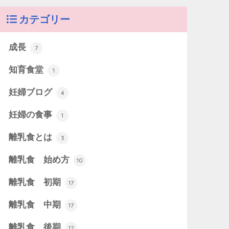
カテゴリー
成長
7
知育食堂
1
妊婦ブログ
4
妊婦の食事
1
離乳食とは
3
離乳食 始め方
10
離乳食 初期
17
離乳食 中期
17
離乳食 後期
12