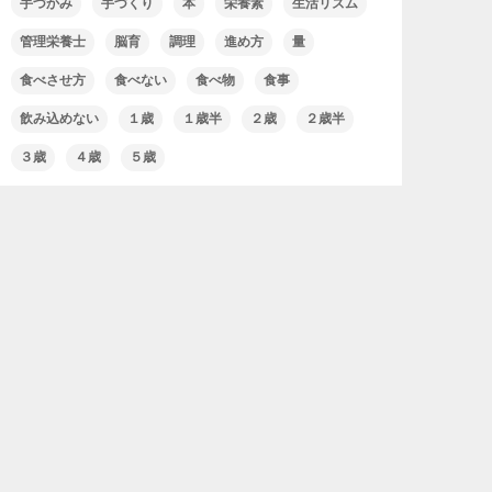
手づかみ
手づくり
本
栄養素
生活リズム
管理栄養士
脳育
調理
進め方
量
食べさせ方
食べない
食べ物
食事
飲み込めない
１歳
１歳半
２歳
２歳半
３歳
４歳
５歳