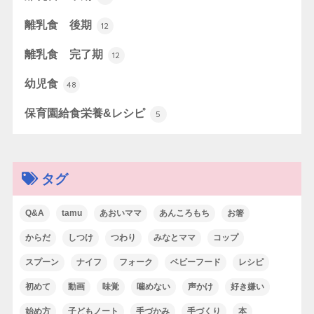
離乳食 後期
12
離乳食 完了期
12
幼児食
48
保育園給食栄養&レシピ
5
タグ
Q&A
tamu
あおいママ
あんころもち
お箸
からだ
しつけ
つわり
みなとママ
コップ
スプーン
ナイフ
フォーク
ベビーフード
レシピ
初めて
動画
味覚
噛めない
声かけ
好き嫌い
始め方
子どもノート
手づかみ
手づくり
本