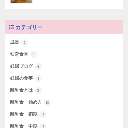
カテゴリー
成長
7
知育食堂
1
妊婦ブログ
4
妊婦の食事
1
離乳食とは
3
離乳食 始め方
10
離乳食 初期
17
離乳食 中期
17