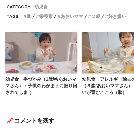
CATEGORY :
幼児食
TAGS :
量
栄養素
あおいママ
２歳
好き嫌い
幼児食 手づかみ（1歳半/あおいマ
幼児食 アレルギー除去
マさん）：子供のわがままに振り回
（３歳/あおいママさん）
されてしまう
いが育むこころ（脳）
コメントを残す