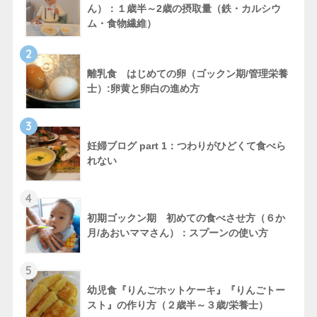
ん）：１歳半～2歳の摂取量（鉄・カルシウ
ム・食物繊維）
2
離乳食 はじめての卵（ゴックン期/管理栄養
士）:卵黄と卵白の進め方
3
妊婦ブログ part 1：つわりがひどくて食べら
れない
4
初期ゴックン期 初めての食べさせ方（６か
月/あおいママさん）：スプーンの使い方
5
幼児食『りんごホットケーキ』『りんごトー
スト』の作り方（２歳半～３歳/栄養士）