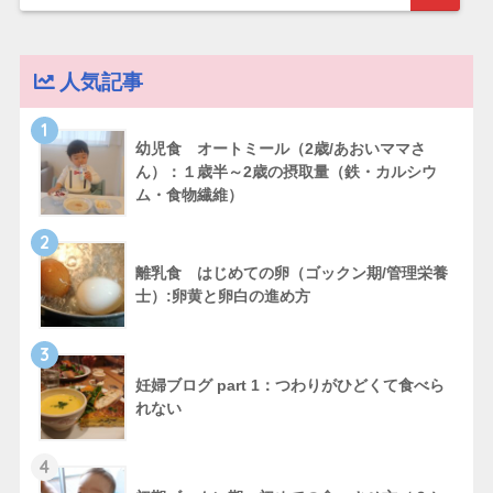
人気記事
1
幼児食 オートミール（2歳/あおいママさ
ん）：１歳半～2歳の摂取量（鉄・カルシウ
ム・食物繊維）
2
離乳食 はじめての卵（ゴックン期/管理栄養
士）:卵黄と卵白の進め方
3
妊婦ブログ part 1：つわりがひどくて食べら
れない
4