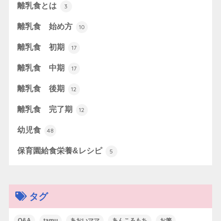
離乳食とは
3
離乳食 始め方
10
離乳食 初期
17
離乳食 中期
17
離乳食 後期
12
離乳食 完了期
12
幼児食
48
保育園給食栄養&レシピ
5
タグ
Q&A
tamu
あおいママ
あんころもち
お箸