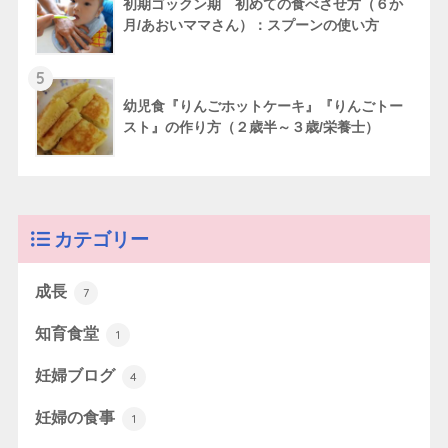
初期ゴックン期 初めての食べさせ方（６か
月/あおいママさん）：スプーンの使い方
5
幼児食『りんごホットケーキ』『りんごトー
スト』の作り方（２歳半～３歳/栄養士）
カテゴリー
成長
7
知育食堂
1
妊婦ブログ
4
妊婦の食事
1