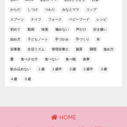
からだ
しつけ
つわり
みなとママ
コップ
スプーン
ナイフ
フォーク
ベビーフード
レシピ
初めて
動画
味覚
噛めない
声かけ
好き嫌い
始め方
子どもノート
手づかみ
手づくり
本
栄養素
生活リズム
管理栄養士
脳育
調理
進め方
量
食べさせ方
食べない
食べ物
食事
飲み込めない
１歳
１歳半
２歳
２歳半
３歳
４歳
５歳
HOME